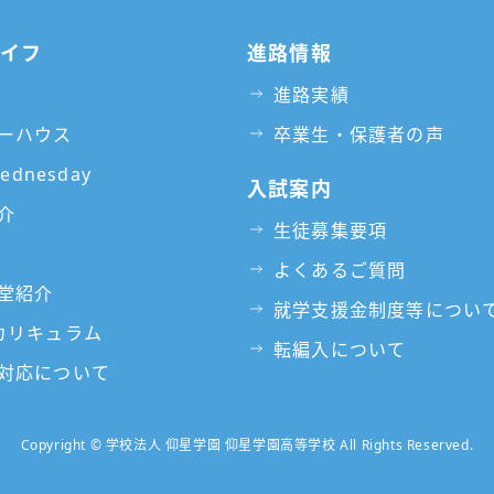
ライフ
進路情報
進路実績
ーハウス
卒業生・保護者の声
Wednesday
入試案内
介
生徒募集要項
よくあるご質問
堂紹介
就学支援金制度等につい
カリキュラム
転編入について
対応について
Copyright © 学校法人 仰星学園 仰星学園高等学校 All Rights Reserved.