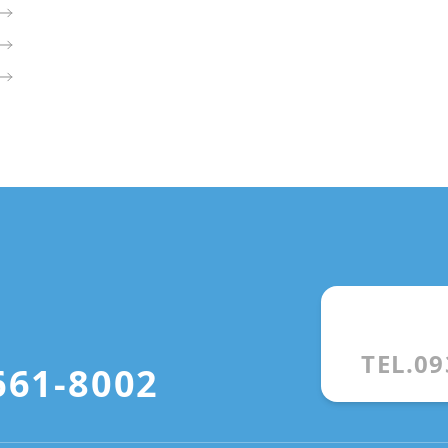
TEL.09
661-8002