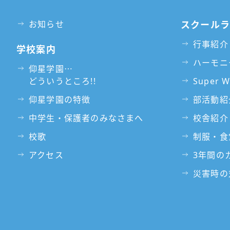
お知らせ
スクール
行事紹介
学校案内
ハーモニ
仰星学園⋯
どういうところ!!
Super 
仰星学園の特徴
部活動紹
中学生・保護者のみなさまへ
校舎紹介
校歌
制服・食
アクセス
3年間の
災害時の