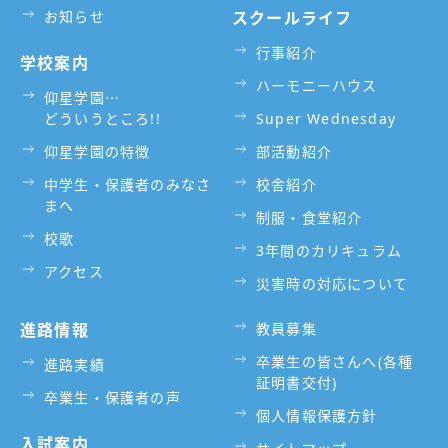
お知らせ
スクールライフ
行事紹介
学校案内
ハーモニーハウス
仰星学園⋯
どういうところ!!
Super Wednesday
仰星学園の特徴
部活動紹介
中学生・保護者のみなさ
校舎紹介
まへ
制服・食堂紹介
校歌
3年間のカリキュラム
アクセス
災害時の対応について
進路情報
教員募集
卒業生の皆さんへ(各種
進路実績
証明書交付)
卒業生・保護者の声
個人情報保護方針
入試案内