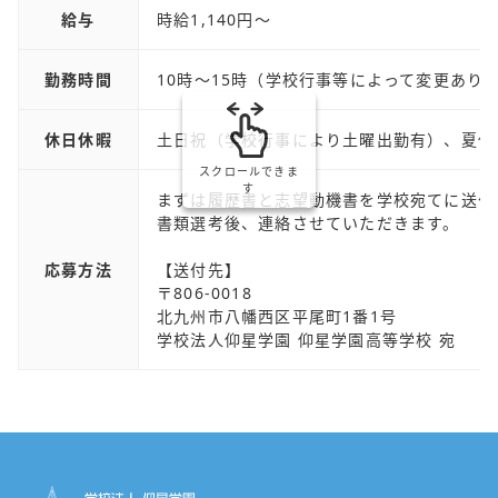
給与
時給1,140円～
勤務時間
10時～15時（学校行事等によって変更あり
休日休暇
土日祝（学校行事により土曜出勤有）、夏休
スクロールできま
す
まずは履歴書と志望動機書を学校宛てに送付
書類選考後、連絡させていただきます。
応募方法
【送付先】
〒806-0018
北九州市八幡西区平尾町1番1号
学校法人仰星学園 仰星学園高等学校 宛