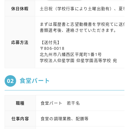
休日休暇
土日祝（学校行事により土曜出勤有）、夏季
まずは履歴書と志望動機書を学校宛てに送付
書類選考後、連絡させていただきます。
応募方法
【送付先】
〒806-0018
北九州市八幡西区平尾町1番1号
学校法人仰星学園 仰星学園高等学校 宛
02
食堂パート
職種
食堂パート 若干名
仕事内容
食堂の調理業務、配膳等