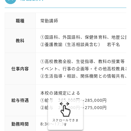
職種
常勤講師
①国語科、外国語科、保健体育科、地歴公
教科
②養護教諭（生活相談員含む） 若干名
①高校教務全般、生徒指導、教科の授業等・
仕事内容
イベント、行事の企画等・その他高校教員と
②生活指導・相談、関係機関との情報共有、
本校の諸規定による
給与待遇
①給与 265,000円～285,000円
②給与 255,000円～275,000円
スクロールできま
勤務時間
8:30～17:30
す