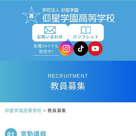
お問い合わせ
パンフレット
各種SNSでも
発信中!
RECRUITMENT
教員募集
仰星学園高等学校
>
教員募集
01
常勤講師