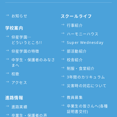
お知らせ
スクールライフ
行事紹介
学校案内
ハーモニーハウス
仰星学園⋯
どういうところ!!
Super Wednesday
仰星学園の特徴
部活動紹介
中学生・保護者のみなさ
校舎紹介
まへ
制服・食堂紹介
校歌
3年間のカリキュラム
アクセス
災害時の対応について
進路情報
教員募集
卒業生の皆さんへ(各種
進路実績
証明書交付)
卒業生・保護者の声