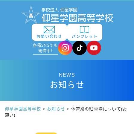
お問い合わせ
パンフレット
各種SNSでも
発信中!
NEWS
お知らせ
仰星学園高等学校
>
お知らせ
>
体育祭の駐車場について(お
願い)