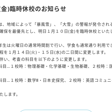
日(金)臨時休校のお知らせ
)は、地域によって「暴風雪」、「大雪」の警報が発令され
確保を最優先とし、明日１月１０日(金)を臨時休校といた
二年生は火曜日の通常時間割で行い、学食も通常通り利用で
程を１月１４日(火)・１５日(水)の二日間に変更します。
伴い、考査の科目を以下のように変更します。
査科目…１校時：物理基礎・化学基礎・生物基礎、２校時：
査科目…１校時：数学Ⅱ・日本史探究、２校時：英語コミュ
たします。