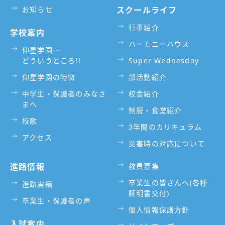
お知らせ
スクールライフ
行事紹介
学校案内
ハーモニーハウス
仰星学園⋯
どういうところ!!
Super Wednesday
仰星学園の特徴
部活動紹介
中学生・保護者のみなさ
校舎紹介
まへ
制服・食堂紹介
校歌
3年間のカリキュラム
アクセス
災害時の対応について
進路情報
教員募集
卒業生の皆さんへ(各種
進路実績
証明書交付)
卒業生・保護者の声
個人情報保護方針
入試案内