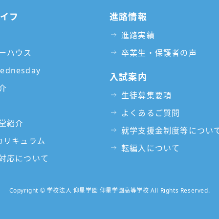
ライフ
進路情報
進路実績
ーハウス
卒業生・保護者の声
Wednesday
入試案内
介
生徒募集要項
よくあるご質問
堂紹介
就学支援金制度等につい
カリキュラム
転編入について
対応について
Copyright © 学校法人 仰星学園 仰星学園高等学校 All Rights Reserved.