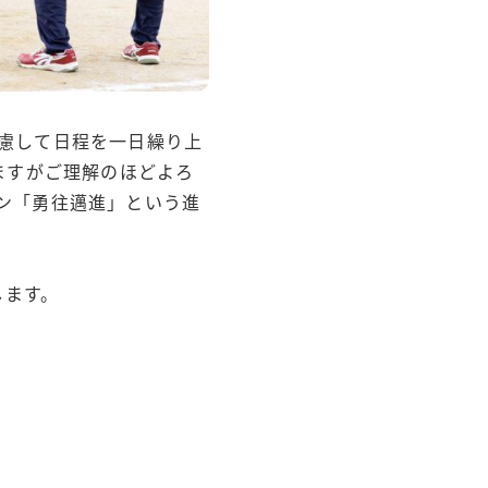
慮して日程を一日繰り上
ますがご理解のほどよろ
ン「勇往邁進」という進
します。