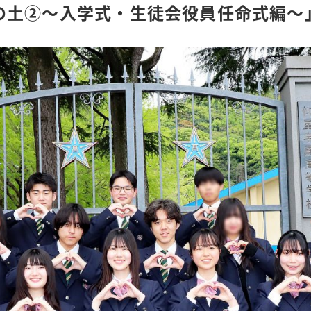
の土②～入学式・生徒会役員任命式編～