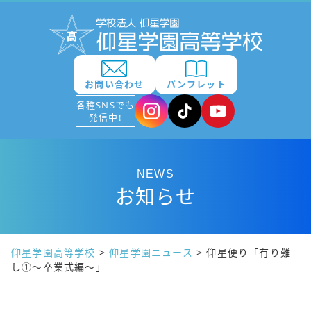
お問い合わせ
パンフレット
各種SNSでも
発信中!
NEWS
お知らせ
仰星学園高等学校
>
仰星学園ニュース
>
仰星便り「有り難
し①～卒業式編～」