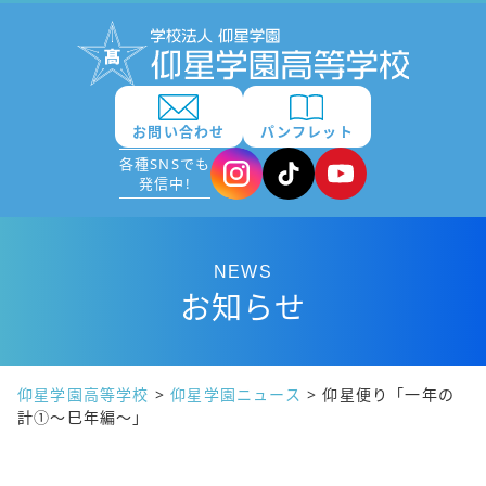
お問い合わせ
パンフレット
各種SNSでも
発信中!
NEWS
お知らせ
仰星学園高等学校
>
仰星学園ニュース
>
仰星便り「一年の
計①～巳年編～」