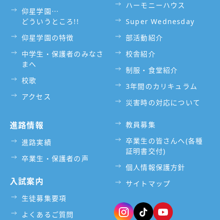
ハーモニーハウス
仰星学園⋯
どういうところ!!
Super Wednesday
仰星学園の特徴
部活動紹介
中学生・保護者のみなさ
校舎紹介
まへ
制服・食堂紹介
校歌
3年間のカリキュラム
アクセス
災害時の対応について
進路情報
教員募集
卒業生の皆さんへ(各種
進路実績
証明書交付)
卒業生・保護者の声
個人情報保護方針
入試案内
サイトマップ
生徒募集要項
よくあるご質問