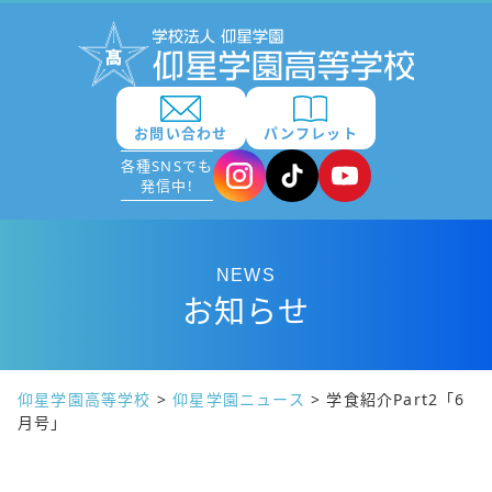
お問い合わせ
パンフレット
各種SNSでも
発信中!
NEWS
お知らせ
仰星学園高等学校
>
仰星学園ニュース
>
学食紹介Part2「6
月号」