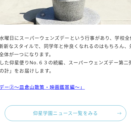
水曜日にスーパーウェンズデーという行事があり、学校全
斬新なスタイルで、同学年と仲良くなれるのはもちろん、
全体が一つになります。
た仰星便りNo.６３の続編、スーパーウェンズデー第二
の計」をお届けします。
デー②～皿倉山散策・映画鑑賞編～」
仰星学園ニュース一覧をみる