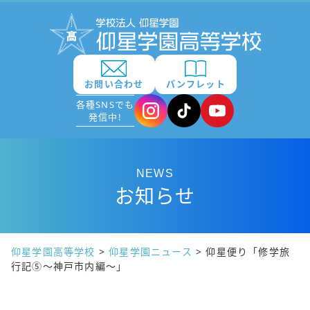
お問い合わせ
パンフレット
各種SNSでも
発信中!
NEWS
お知らせ
仰星学園高等学校
>
仰星学園ニュース
>
仰星便り「修学旅
行記⑤～神戸市内編～」