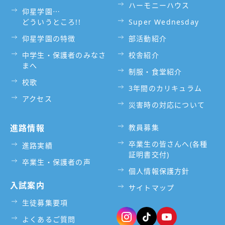
ハーモニーハウス
仰星学園⋯
どういうところ!!
Super Wednesday
仰星学園の特徴
部活動紹介
中学生・保護者のみなさ
校舎紹介
まへ
制服・食堂紹介
校歌
3年間のカリキュラム
アクセス
災害時の対応について
進路情報
教員募集
卒業生の皆さんへ(各種
進路実績
証明書交付)
卒業生・保護者の声
個人情報保護方針
入試案内
サイトマップ
生徒募集要項
よくあるご質問