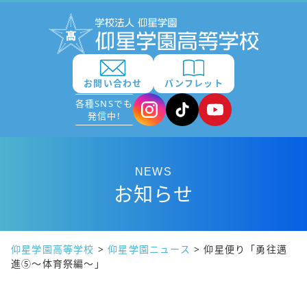
お問い合わせ
パンフレット
各種SNSでも
発信中!
NEWS
お知らせ
仰星学園高等学校
>
仰星学園ニュース
>
仰星便り「勇往邁
進⑤～体育祭編～」